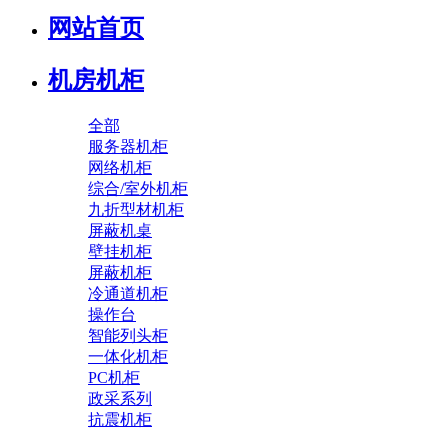
网站首页
机房机柜
全部
服务器机柜
网络机柜
综合/室外机柜
九折型材机柜
屏蔽机桌
壁挂机柜
屏蔽机柜
冷通道机柜
操作台
智能列头柜
一体化机柜
PC机柜
政采系列
抗震机柜